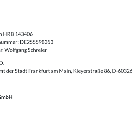
in HRB 143406
nsnummer: DE255598353
er, Wolfgang Schreier
O.
t der Stadt Frankfurt am Main, Kleyerstraße 86, D-6032
 GmbH