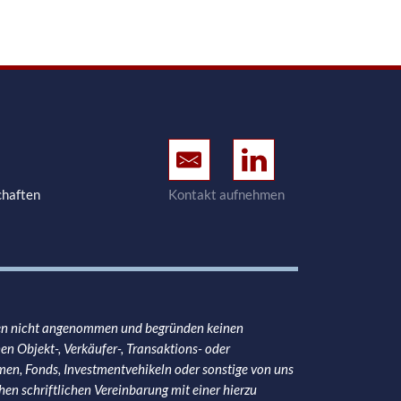
E-Mail senden
CONREN Land auf L
chaften
Kontakt aufnehmen
den nicht angenommen und begründen keinen
 Objekt-, Verkäufer-, Transaktions- oder
en, Fonds, Investmentvehikeln oder sonstige von uns
hen schriftlichen Vereinbarung mit einer hierzu