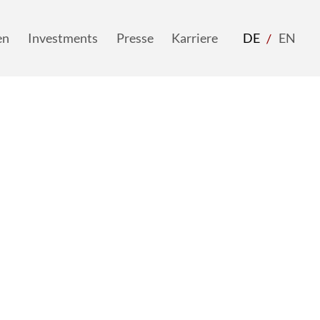
nü
ungen
Investments
Presse
Karriere
Sprach
DE
EN
Aktiv
en
Investments
Presse
Karriere
DE
EN