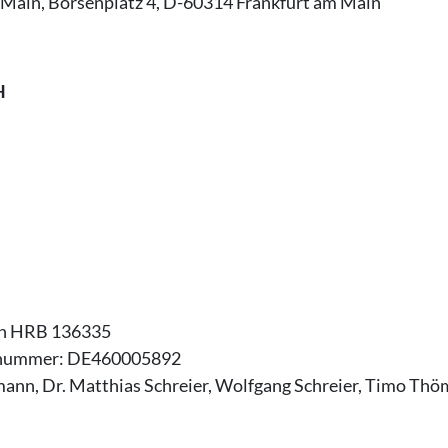
 Main, Börsenplatz 4, D-60314 Frankfurt am Main
H
in HRB 136335
nsnummer: DE460005892
ann, Dr. Matthias Schreier, Wolfgang Schreier, Timo Th