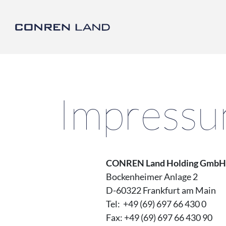
CONREN Land | Impr
Link zu Home
Impress
CONREN Land Holding GmbH
Bockenheimer Anlage 2
D-60322 Frankfurt am Main
Tel: +49 (69) 697 66 430 0
Fax: +49 (69) 697 66 430 90