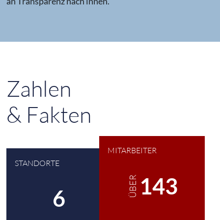
an Transparenz nach innen.
Zahlen
& Fakten
MITARBEITER
STANDORTE
180
ÜBER
8